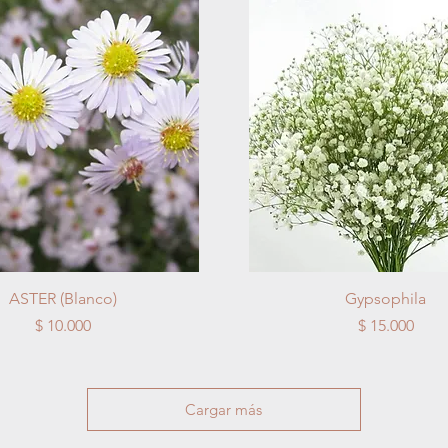
Vista rápida
Vista rápida
ASTER (Blanco)
Gypsophila
Precio
Precio
$ 10.000
$ 15.000
Cargar más