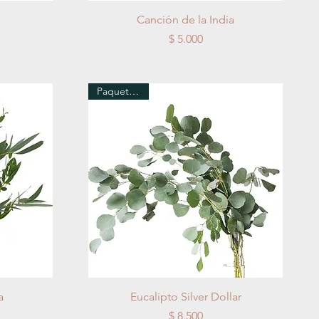
Vista rápida
Canción de la India
Precio
$ 5.000
Paquete x 10
Vista rápida
a
Eucalipto Silver Dollar
Precio
$ 8.500