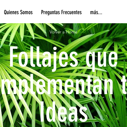
Quienes Somos
Preguntas Frecuentes
más...
Volver a Home
Follajes que
omplementan t
Ideas