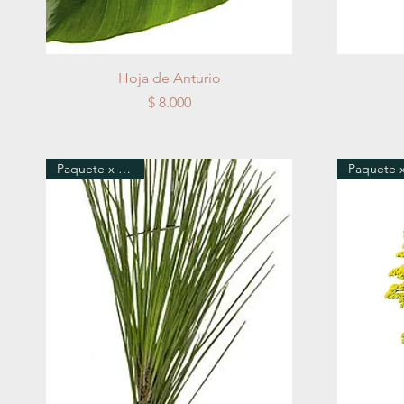
Vista rápida
Hoja de Anturio
Precio
$ 8.000
Paquete x 6 Tallos