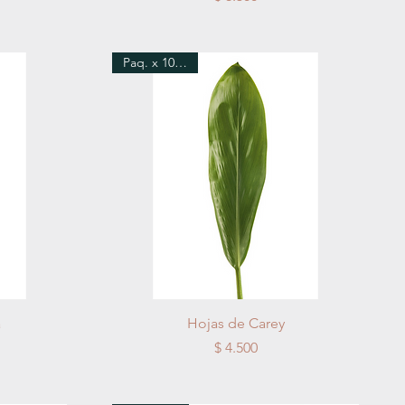
Paq. x 10 Hojas
Vista rápida
a
Hojas de Carey
Precio
$ 4.500