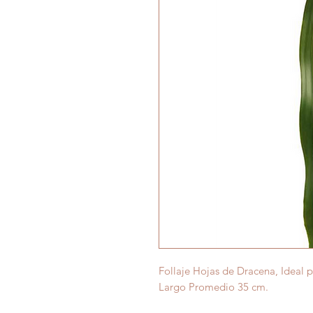
Follaje Hojas de Dracena, Ideal p
Largo Promedio 35 cm.