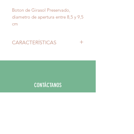
Boton de Girasol Preservado,
diametro de apertura entre 8,5 y 9,5
cm
CARACTERÍSTICAS
Boton: Diametro 9,5 - 10 cm
Tallo: Sin Tallo
CONTÁCTANOS
Celular:
316 234 6922
Email:
hola@mercadodeflores.com.co
PORQUE MERCADO DE FLORES?