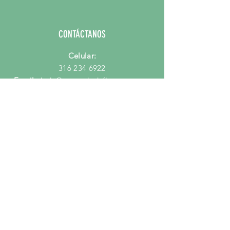
CONTÁCTANOS
Celular:
316 234 6922
Email:
hola@mercadodeflores.com.co
PORQUE MERCADO DE FLORES?
Preguntas Frecuentes
Quienes Somos