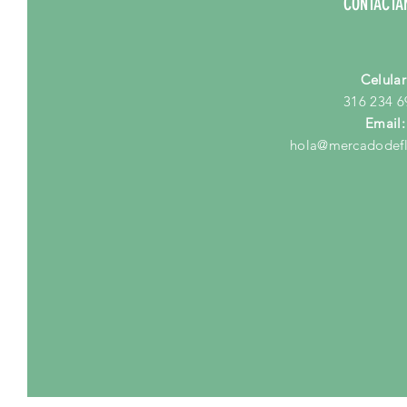
CONTÁCTA
Celular
316 234 6
Email:
hola@mercadodefl