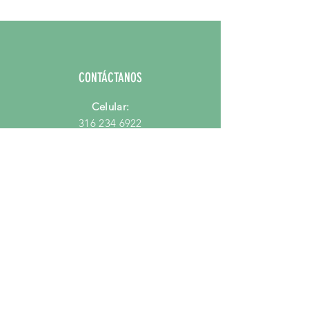
Boton: Diametro 5,5 - 6,5 cm
Tallo: Sin Tallo
CONTÁCTANOS
Celular:
316 234 6922
Email:
hola@mercadodeflores.com.co
PORQUE MERCADO DE FLORES?
Preguntas Frecuentes
Quienes Somos