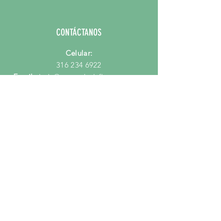
CONTÁCTANOS
Celular:
316 234 6922
Email:
hola@mercadodeflores.com.co
PORQUE MERCADO DE FLORES?
Preguntas Frecuentes
Quienes Somos