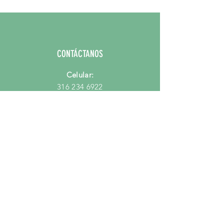
Boton: Diametro 9,5 - 10 cm
Tallo: Sin Tallo
CONTÁCTANOS
Celular:
316 234 6922
Email:
hola@mercadodeflores.com.co
PORQUE MERCADO DE FLORES?
Preguntas Frecuentes
Quienes Somos