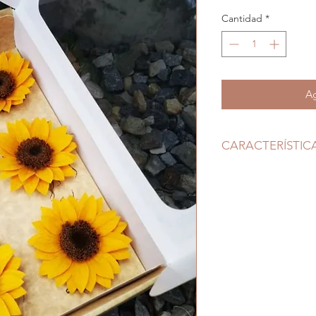
Cantidad
*
Ag
CARACTERÍSTIC
Boton: Diametro 9,
Tallo: Sin Tallo