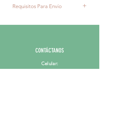
Requisitos Para Envío
Recuerda que el envío es mínimo
de 10 Ramos de Flores.
CONTÁCTANOS
Celular:
316 234 6922
Email:
hola@mercadodeflores.com.co
PORQUE MERCADO DE FLORES?
Preguntas Frecuentes
Quienes Somos