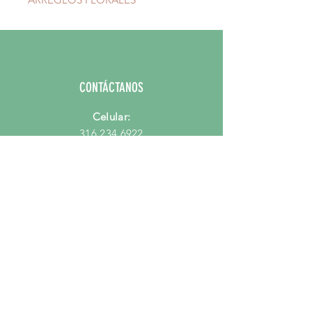
CONTÁCTANOS
Celular:
316 234 6922
Email:
hola@mercadodeflores.com.co
PORQUE MERCADO DE FLORES?
Preguntas Frecuentes
Quienes Somos