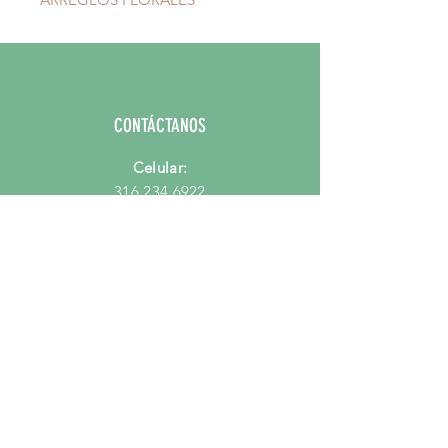
CONTÁCTANOS
Celular:
316 234 6922
Email:
hola@mercadodeflores.com.co
PORQUE MERCADO DE FLORES?
Preguntas Frecuentes
Quienes Somos